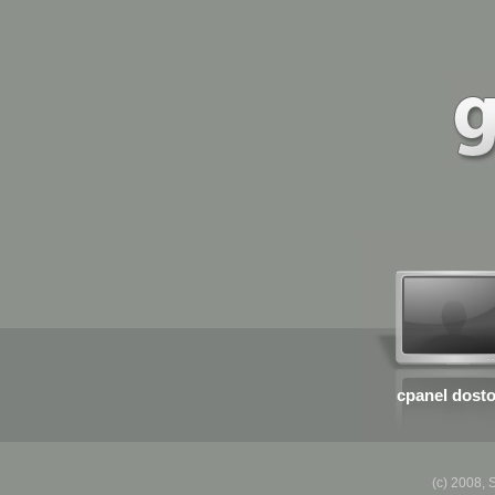
cpanel dost
(c) 2008, 